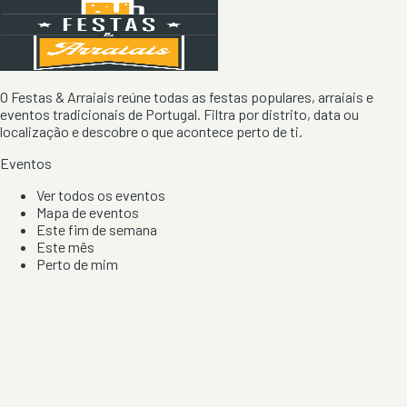
O Festas & Arraiais reúne todas as festas populares, arraiais e
eventos tradicionais de Portugal. Filtra por distrito, data ou
localização e descobre o que acontece perto de ti.
Eventos
Ver todos os eventos
Mapa de eventos
Este fim de semana
Este mês
Perto de mim
Por artista, local e tipo de festa
Por Localização
Todos os distritos
Distrito de Braga
Distrito do Porto
Distrito de Lisboa