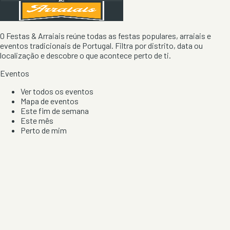
O Festas & Arraiais reúne todas as festas populares, arraiais e
eventos tradicionais de Portugal. Filtra por distrito, data ou
localização e descobre o que acontece perto de ti.
Eventos
Ver todos os eventos
Mapa de eventos
Este fim de semana
Este mês
Perto de mim
Por artista, local e tipo de festa
Por Localização
Todos os distritos
Distrito de Braga
Distrito do Porto
Distrito de Lisboa
Distrito de Faro