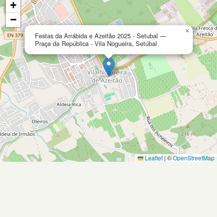
+
−
×
Festas da Arrábida e Azeitão 2025 - Setubal —
Praça da República - Vila Nogueira, Setúbal
Leaflet
|
©
OpenStreetMap