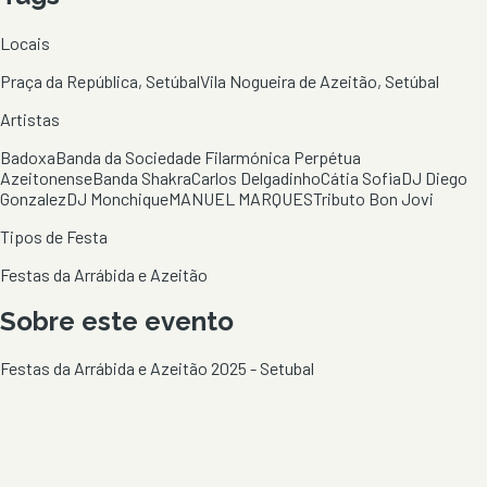
Locais
Praça da República, Setúbal
Vila Nogueira de Azeitão, Setúbal
Artistas
Badoxa
Banda da Sociedade Filarmónica Perpétua
Azeitonense
Banda Shakra
Carlos Delgadinho
Cátia Sofia
DJ Diego
Gonzalez
DJ Monchique
MANUEL MARQUES
Tributo Bon Jovi
Tipos de Festa
Festas da Arrábida e Azeitão
Sobre este evento
Festas da Arrábida e Azeitão 2025 - Setubal