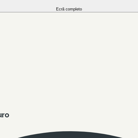
Ecrã completo
uro