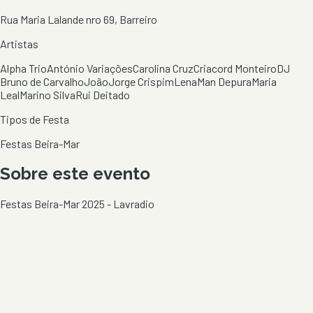
Rua Maria Lalande nro 69, Barreiro
Artistas
Alpha Trio
António Variações
Carolina Cruz
Criacord Monteiro
DJ
Bruno de Carvalho
João
Jorge Crispim
Lena
Man Depura
Maria
Leal
Marino Silva
Rui Deitado
Tipos de Festa
Festas Beira-Mar
Sobre este evento
Festas Beira-Mar 2025 - Lavradio