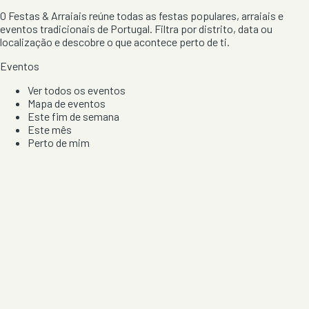
O Festas & Arraiais reúne todas as festas populares, arraiais e
eventos tradicionais de Portugal. Filtra por distrito, data ou
localização e descobre o que acontece perto de ti.
Eventos
Ver todos os eventos
Mapa de eventos
Este fim de semana
Este mês
Perto de mim
Por artista, local e tipo de festa
Por Localização
Todos os distritos
Distrito de Braga
Distrito do Porto
Distrito de Lisboa
Distrito de Faro
Informação
Sobre Nós