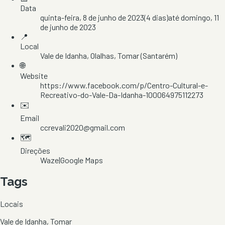
Data
quinta-feira, 8 de junho de 2023
(
4
dias)
até
domingo, 11
de junho de 2023
📍
Local
Vale de Idanha
, Olalhas
, Tomar
(Santarém)
🌐
Website
https://www.facebook.com/p/Centro-Cultural-e-
Recreativo-do-Vale-Da-Idanha-100064975112273
✉️
Email
ccrevali2020@gmail.com
🗺️
Direções
Waze
|
Google Maps
Tags
Locais
Vale de Idanha, Tomar