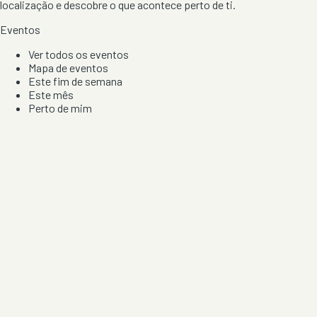
localização e descobre o que acontece perto de ti.
Eventos
Ver todos os eventos
Mapa de eventos
Este fim de semana
Este mês
Perto de mim
Por artista, local e tipo de festa
Por Localização
Todos os distritos
Distrito de Braga
Distrito do Porto
Distrito de Lisboa
Distrito de Faro
Informação
Sobre Nós
Contacto
Privacidade e Condições
Aviso de Cookies