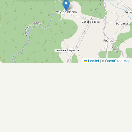
Leaflet
|
©
OpenStreetMap