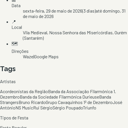
Data
sexta-feira, 29 de maio de 2026
(
3
dias)
até
domingo, 31
de maio de 2026
📍
Local
Vila Medieval
, Nossa Senhora das Misericórdias
, Ourém
(Santarém)
🗺️
Direções
Waze
|
Google Maps
Tags
Artistas
Acordeonistas da Região
Banda da Associação Filarmónica 1.
Dezembro
Banda da Sociedade Filarmónica Durieuse
Banda
Strangers
Bruno Ricardo
Grupo Cavaquinhos 1º de Dezembro
José
António
NS Music
Rui Sérgio
Sérgio Poupado
Triunfo
Tipos de Festa
Festa Popular