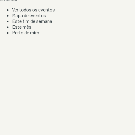
Ver todos os eventos
Mapa de eventos
Este fim de semana
Este mês
Perto de mim
Por artista, local e tipo de festa
Por Localização
Todos os distritos
Distrito de Braga
Distrito do Porto
Distrito de Lisboa
Distrito de Faro
Informação
Sobre Nós
Contacto
Privacidade e Condições
Aviso de Cookies
Redes Sociais