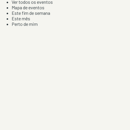
Ver todos os eventos
Mapa de eventos
Este fim de semana
Este mês
Perto de mim
Por artista, local e tipo de festa
Por Localização
Todos os distritos
Distrito de Braga
Distrito do Porto
Distrito de Lisboa
Distrito de Faro
Informação
Sobre Nós
Contacto
Privacidade e Condições
Aviso de Cookies
Redes Sociais