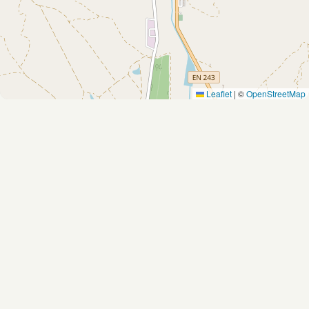
Leaflet
|
©
OpenStreetMap