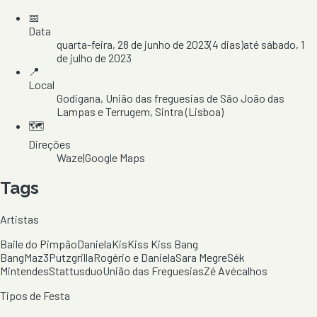
📅
Data
quarta-feira, 28 de junho de 2023
(
4
dias)
até
sábado, 1
de julho de 2023
📍
Local
Godigana
, União das freguesias de São João das
Lampas e Terrugem
, Sintra
(Lisboa)
🗺️
Direções
Waze
|
Google Maps
Tags
Artistas
Baile do Pimpão
Daniela
Kis
Kiss Kiss Bang
Bang
Maz3
Putzgrilla
Rogério e Daniela
Sara Megre
Sék
Mintendes
Stattusduo
União das Freguesias
Zé Avécalhos
Tipos de Festa