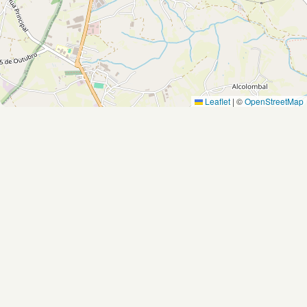
Leaflet
|
©
OpenStreetMap