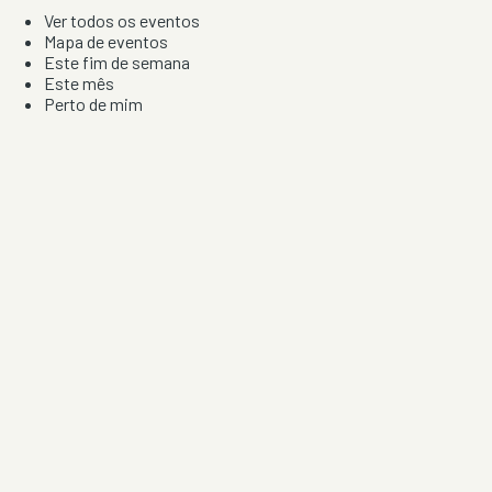
Ver todos os eventos
Mapa de eventos
Este fim de semana
Este mês
Perto de mim
Por artista, local e tipo de festa
Por Localização
Todos os distritos
Distrito de Braga
Distrito do Porto
Distrito de Lisboa
Distrito de Faro
Informação
Sobre Nós
Contacto
Privacidade e Condições
Aviso de Cookies
Redes Sociais