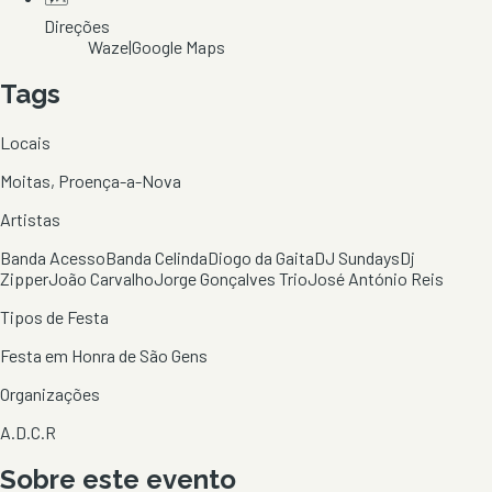
Direções
Waze
|
Google Maps
Tags
Locais
Moitas, Proença-a-Nova
Artistas
Banda Acesso
Banda Celinda
Diogo da Gaita
DJ Sundays
Dj
Zipper
João Carvalho
Jorge Gonçalves Trio
José António Reis
Tipos de Festa
Festa em Honra de São Gens
Organizações
A.D.C.R
Sobre este evento