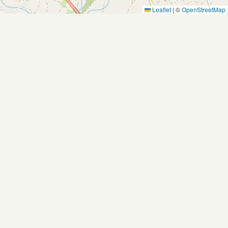
Leaflet
|
©
OpenStreetMap