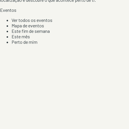
Eventos
Ver todos os eventos
Mapa de eventos
Este fim de semana
Este mês
Perto de mim
Por artista, local e tipo de festa
Por Localização
Todos os distritos
Distrito de Braga
Distrito do Porto
Distrito de Lisboa
Distrito de Faro
Informação
Sobre Nós
Contacto
Privacidade e Condições
Aviso de Cookies