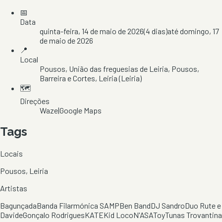
📅
Data
quinta-feira, 14 de maio de 2026
(
4
dias)
até
domingo, 17
de maio de 2026
📍
Local
Pousos
, União das freguesias de Leiria, Pousos,
Barreira e Cortes
, Leiria
(Leiria)
🗺️
Direções
Waze
|
Google Maps
Tags
Locais
Pousos, Leiria
Artistas
Bagunçada
Banda Filarmónica SAMP
Ben Band
DJ Sandro
Duo Rute e
Davide
Gonçalo Rodrigues
KATE
Kid Loco
N'ASA
Toy
Tunas Trovantina