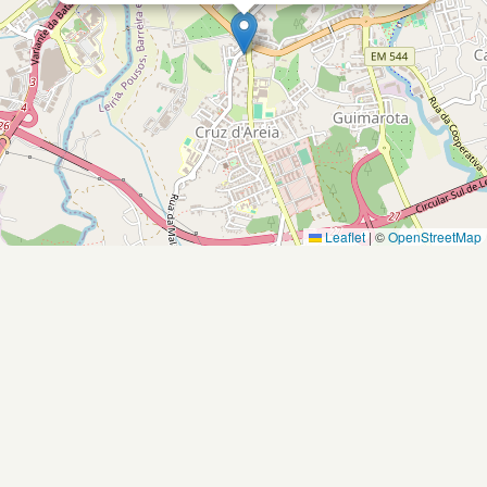
Leaflet
|
©
OpenStreetMap