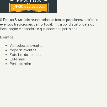
O Festas & Arraiais reúne todas as festas populares, arraiais e
eventos tradicionais de Portugal. Filtra por distrito, data ou
localização e descobre o que acontece perto de ti.
Eventos
Ver todos os eventos
Mapa de eventos
Este fim de semana
Este mês
Perto de mim
Por artista, local e tipo de festa
Por Localização
Todos os distritos
Distrito de Braga
Distrito do Porto
Distrito de Lisboa
Distrito de Faro