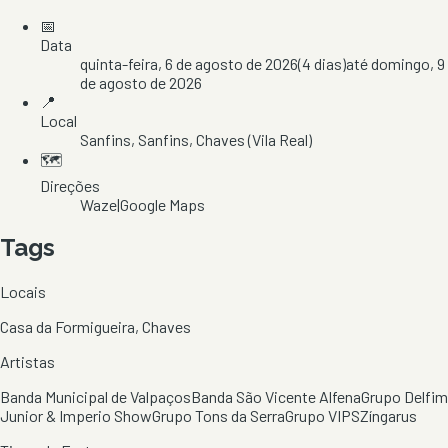
📅
Data
quinta-feira, 6 de agosto de 2026
(
4
dias)
até
domingo, 9
de agosto de 2026
📍
Local
Sanfins
, Sanfins
, Chaves
(Vila Real)
🗺️
Direções
Waze
|
Google Maps
Tags
Locais
Casa da Formigueira, Chaves
Artistas
Banda Municipal de Valpaços
Banda São Vicente Alfena
Grupo Delfim
Junior & Imperio Show
Grupo Tons da Serra
Grupo VIPS
Zíngarus