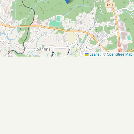
Leaflet
|
©
OpenStreetMap