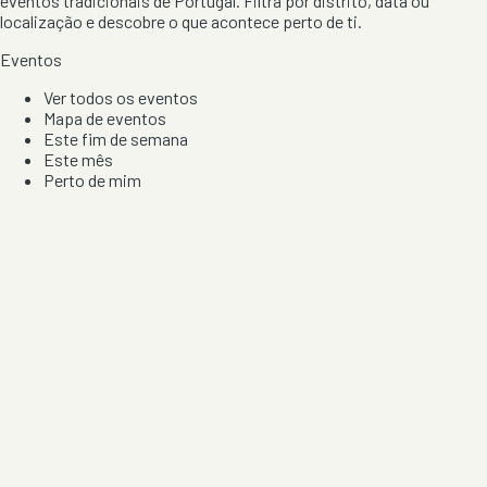
eventos tradicionais de Portugal. Filtra por distrito, data ou
localização e descobre o que acontece perto de ti.
Eventos
Ver todos os eventos
Mapa de eventos
Este fim de semana
Este mês
Perto de mim
Por artista, local e tipo de festa
Por Localização
Todos os distritos
Distrito de Braga
Distrito do Porto
Distrito de Lisboa
Distrito de Faro
Informação
Sobre Nós
Contacto
Privacidade e Condições