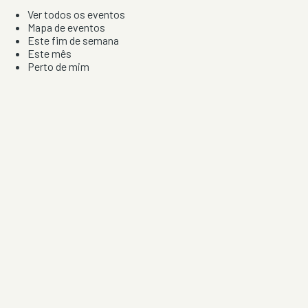
Ver todos os eventos
Mapa de eventos
Este fim de semana
Este mês
Perto de mim
Por artista, local e tipo de festa
Por Localização
Todos os distritos
Distrito de Braga
Distrito do Porto
Distrito de Lisboa
Distrito de Faro
Informação
Sobre Nós
Contacto
Privacidade e Condições
Aviso de Cookies
Redes Sociais