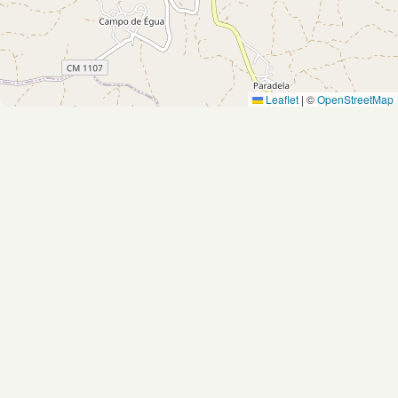
Leaflet
|
©
OpenStreetMap