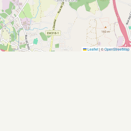
Leaflet
|
©
OpenStreetMap