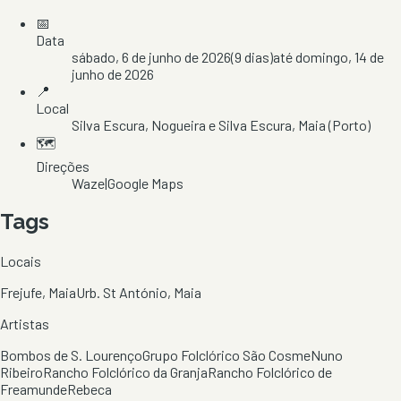
📅
Data
sábado, 6 de junho de 2026
(
9
dias)
até
domingo, 14 de
junho de 2026
📍
Local
Silva Escura
, Nogueira e Silva Escura
, Maia
(Porto)
🗺️
Direções
Waze
|
Google Maps
Tags
Locais
Frejufe, Maia
Urb. St António, Maia
Artistas
Bombos de S. Lourenço
Grupo Folclórico São Cosme
Nuno
Ribeiro
Rancho Folclórico da Granja
Rancho Folclórico de
Freamunde
Rebeca