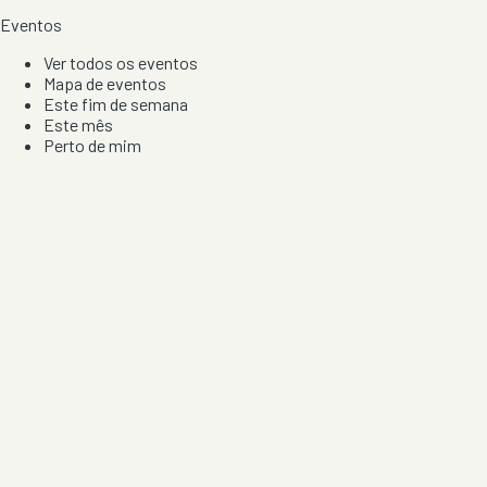
Eventos
Ver todos os eventos
Mapa de eventos
Este fim de semana
Este mês
Perto de mim
Por artista, local e tipo de festa
Por Localização
Todos os distritos
Distrito de Braga
Distrito do Porto
Distrito de Lisboa
Distrito de Faro
Informação
Sobre Nós
Contacto
Privacidade e Condições
Aviso de Cookies