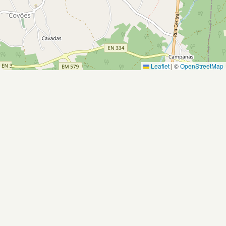
Leaflet
|
©
OpenStreetMap