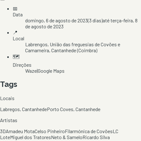
📅
Data
domingo, 6 de agosto de 2023
(
3
dias)
até
terça-feira, 8
de agosto de 2023
📍
Local
Labrengos
, União das freguesias de Covões e
Camarneira
, Cantanhede
(Coimbra)
🗺️
Direções
Waze
|
Google Maps
Tags
Locais
Labregos, Cantanhede
Porto Coves, Cantanhede
Artistas
3D
Amadeu Mota
Celso Pinheiro
Filarmónica de Covões
LC
Lote
Miguel dos Tratores
Neto & Samelo
Ricardo Silva