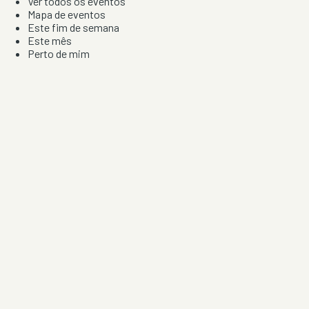
Ver todos os eventos
Mapa de eventos
Este fim de semana
Este mês
Perto de mim
Por artista, local e tipo de festa
Por Localização
Todos os distritos
Distrito de Braga
Distrito do Porto
Distrito de Lisboa
Distrito de Faro
Informação
Sobre Nós
Contacto
Privacidade e Condições
Aviso de Cookies
Redes Sociais