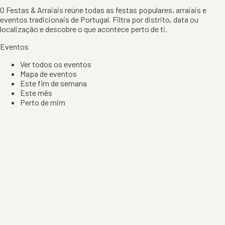
O Festas & Arraiais reúne todas as festas populares, arraiais e
eventos tradicionais de Portugal. Filtra por distrito, data ou
localização e descobre o que acontece perto de ti.
Eventos
Ver todos os eventos
Mapa de eventos
Este fim de semana
Este mês
Perto de mim
Por artista, local e tipo de festa
Por Localização
Todos os distritos
Distrito de Braga
Distrito do Porto
Distrito de Lisboa
Distrito de Faro
Informação
Sobre Nós