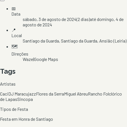
📅
Data
sábado, 3 de agosto de 2024
(
2
dias)
até
domingo, 4 de
agosto de 2024
📍
Local
Santiago da Guarda
, Santiago da Guarda
, Ansião
(Leiria)
🗺️
Direções
Waze
|
Google Maps
Tags
Artistas
Caci
DJ Maracujazz
Flores da Serra
Miguel Abreu
Rancho Folclórico
de Lapas
Sincopa
Tipos de Festa
Festa em Honra de Santiago