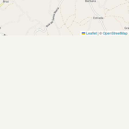
Leaflet
|
©
OpenStreetMap