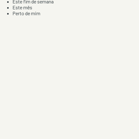
Este fim de semana
Este mês
Perto de mim
Por artista, local e tipo de festa
Por Localização
Todos os distritos
Distrito de Braga
Distrito do Porto
Distrito de Lisboa
Distrito de Faro
Informação
Sobre Nós
Contacto
Privacidade e Condições
Aviso de Cookies
Redes Sociais
©
2026
Festas & Arraiais. Todos os direitos reservados.