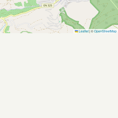
Leaflet
|
©
OpenStreetMap