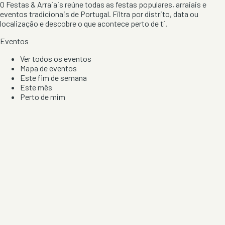
O Festas & Arraiais reúne todas as festas populares, arraiais e
eventos tradicionais de Portugal. Filtra por distrito, data ou
localização e descobre o que acontece perto de ti.
Eventos
Ver todos os eventos
Mapa de eventos
Este fim de semana
Este mês
Perto de mim
Por artista, local e tipo de festa
Por Localização
Todos os distritos
Distrito de Braga
Distrito do Porto
Distrito de Lisboa
Distrito de Faro
Informação
Sobre Nós
Contacto