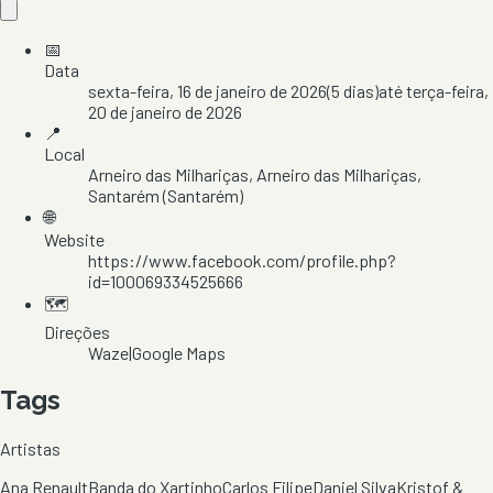
📅
Data
sexta-feira, 16 de janeiro de 2026
(
5
dias)
até
terça-feira,
20 de janeiro de 2026
📍
Local
Arneiro das Milhariças
, Arneiro das Milhariças
,
Santarém
(Santarém)
🌐
Website
https://www.facebook.com/profile.php?
id=100069334525666
🗺️
Direções
Waze
|
Google Maps
Tags
Artistas
Ana Renault
Banda do Xartinho
Carlos Filipe
Daniel Silva
Kristof &