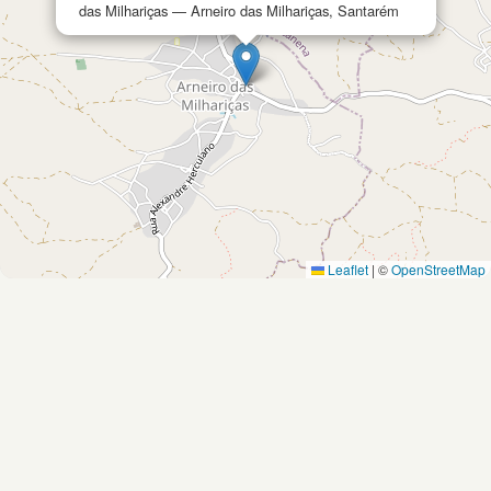
das Milhariças — Arneiro das Milhariças, Santarém
Leaflet
|
©
OpenStreetMap