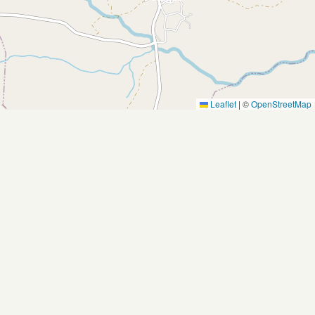
Leaflet
|
©
OpenStreetMap