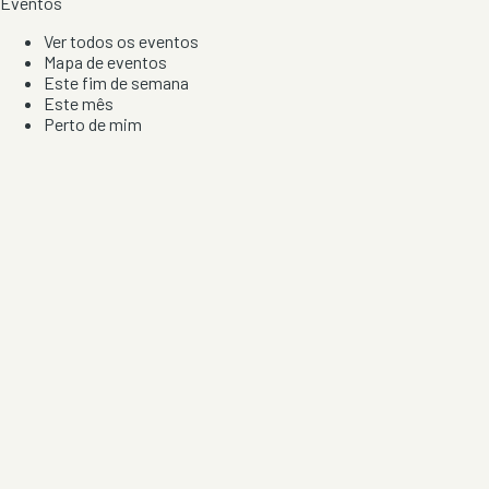
Eventos
Ver todos os eventos
Mapa de eventos
Este fim de semana
Este mês
Perto de mim
Por artista, local e tipo de festa
Por Localização
Todos os distritos
Distrito de Braga
Distrito do Porto
Distrito de Lisboa
Distrito de Faro
Informação
Sobre Nós
Contacto
Privacidade e Condições
Aviso de Cookies
Redes Sociais