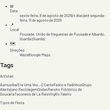
📅
Data
sexta-feira, 8 de agosto de 2025
(
4
dias)
até
segunda-
feira, 11 de agosto de 2025
📍
Local
Pousade
, União de freguesias de Pousade e Albardo
,
Guarda
(Guarda)
🗺️
Direções
Waze
|
Google Maps
Tags
Artistas
Asmusibai
Era Uma Vez...O Cante
Fados e Fadinhos
Grupo
Alentejano Reciclagem
Ondas
Rancho Folclórico da
Gouxaria
Taconeos de La Raia
Virgílio Faleiro
Tipos de Festa