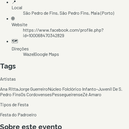
📍
Local
São Pedro de Fins
, São Pedro Fins
, Maia
(Porto)
🌐
Website
https://www.facebook.com/profile.php?
id=100068470342829
🗺️
Direções
Waze
|
Google Maps
Tags
Artistas
Ana Ritta
Jorge Guerreiro
Núcleo Folclórico Infanto-Juvenil De S.
Pedro Fins
Os Cordovenses
Pessegueirense
Zé Amaro
Tipos de Festa
Festa do Padroeiro
Sobre este evento