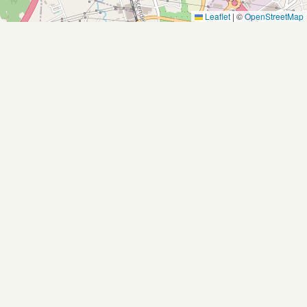
Leaflet
|
©
OpenStreetMap