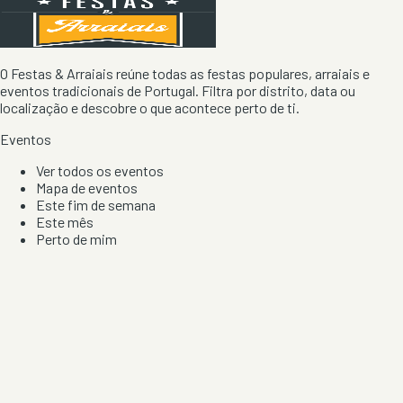
O Festas & Arraiais reúne todas as festas populares, arraiais e
eventos tradicionais de Portugal. Filtra por distrito, data ou
localização e descobre o que acontece perto de ti.
Eventos
Ver todos os eventos
Mapa de eventos
Este fim de semana
Este mês
Perto de mim
Por artista, local e tipo de festa
Por Localização
Todos os distritos
Distrito de Braga
Distrito do Porto
Distrito de Lisboa
Distrito de Faro