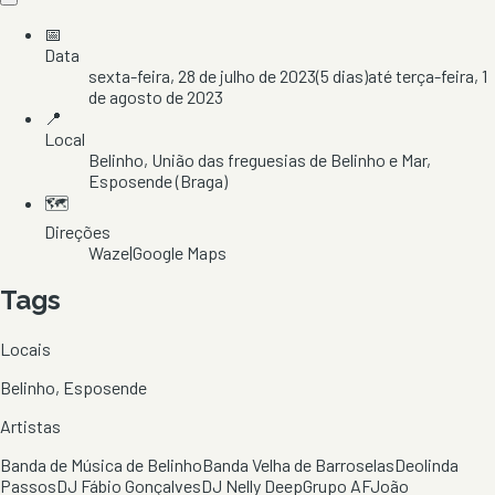
📅
Data
sexta-feira, 28 de julho de 2023
(
5
dias)
até
terça-feira, 1
de agosto de 2023
📍
Local
Belinho
, União das freguesias de Belinho e Mar
,
Esposende
(Braga)
🗺️
Direções
Waze
|
Google Maps
Tags
Locais
Belinho, Esposende
Artistas
Banda de Música de Belinho
Banda Velha de Barroselas
Deolinda
Passos
DJ Fábio Gonçalves
DJ Nelly Deep
Grupo AF
João