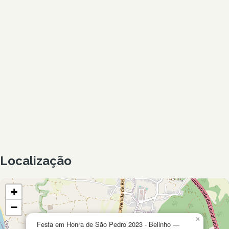
Localização
+
−
×
Festa em Honra de São Pedro 2023 - Belinho —