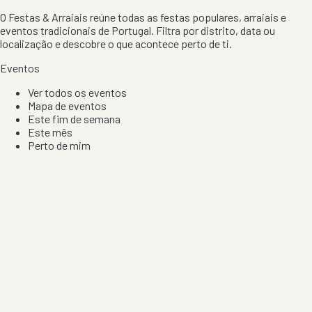
O Festas & Arraiais reúne todas as festas populares, arraiais e
eventos tradicionais de Portugal. Filtra por distrito, data ou
localização e descobre o que acontece perto de ti.
Eventos
Ver todos os eventos
Mapa de eventos
Este fim de semana
Este mês
Perto de mim
Por artista, local e tipo de festa
Por Localização
Todos os distritos
Distrito de Braga
Distrito do Porto
Distrito de Lisboa
Distrito de Faro
Informação
Sobre Nós