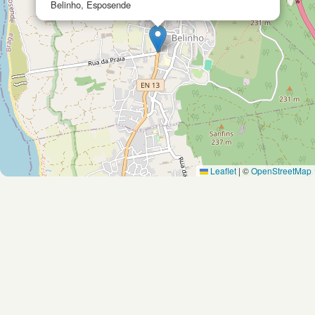
Belinho, Esposende
Leaflet
|
©
OpenStreetMap