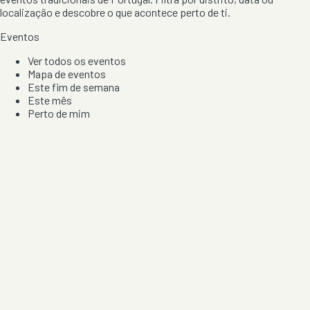
localização e descobre o que acontece perto de ti.
Eventos
Ver todos os eventos
Mapa de eventos
Este fim de semana
Este mês
Perto de mim
Por artista, local e tipo de festa
Por Localização
Todos os distritos
Distrito de Braga
Distrito do Porto
Distrito de Lisboa
Distrito de Faro
Informação
Sobre Nós
Contacto
Privacidade e Condições