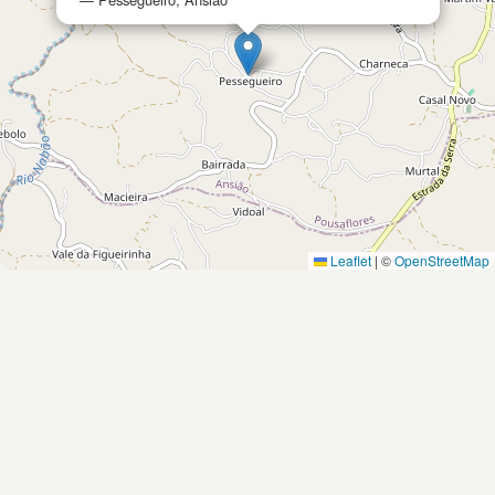
Leaflet
|
©
OpenStreetMap