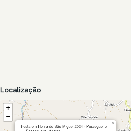
Localização
+
−
×
Festa em Honra de São Miguel 2024 - Pessegueiro
— Pessegueiro, Ansião