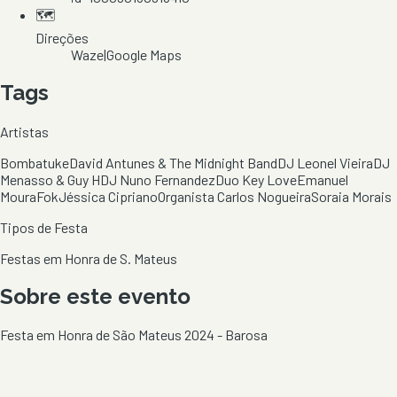
🗺️
Direções
Waze
|
Google Maps
Tags
Artistas
Bombatuke
David Antunes & The Midnight Band
DJ Leonel Vieira
DJ
Menasso & Guy H
DJ Nuno Fernandez
Duo Key Love
Emanuel
Moura
Fok
Jéssica Cipriano
Organista Carlos Nogueira
Soraia Morais
Tipos de Festa
Festas em Honra de S. Mateus
Sobre este evento
Festa em Honra de São Mateus 2024 - Barosa