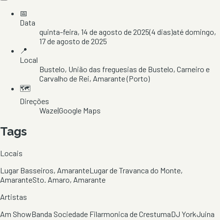
📅
Data
quinta-feira, 14 de agosto de 2025
(
4
dias)
até
domingo,
17 de agosto de 2025
📍
Local
Bustelo
, União das freguesias de Bustelo, Carneiro e
Carvalho de Rei
, Amarante
(Porto)
🗺️
Direções
Waze
|
Google Maps
Tags
Locais
Lugar Basseiros, Amarante
Lugar de Travanca do Monte,
Amarante
Sto. Amaro, Amarante
Artistas
Am Show
Banda Sociedade Filarmonica de Crestuma
DJ York
Juina