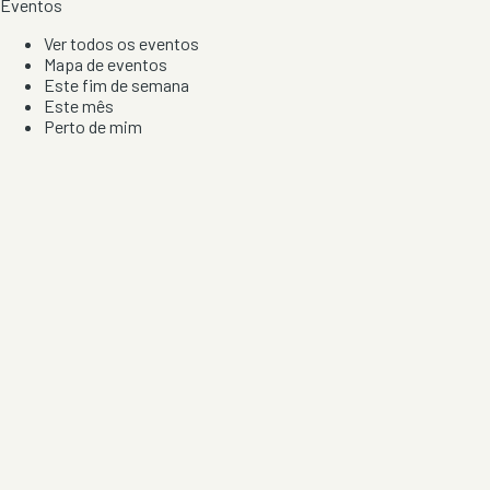
Eventos
Ver todos os eventos
Mapa de eventos
Este fim de semana
Este mês
Perto de mim
Por artista, local e tipo de festa
Por Localização
Todos os distritos
Distrito de Braga
Distrito do Porto
Distrito de Lisboa
Distrito de Faro
Informação
Sobre Nós
Contacto
Privacidade e Condições
Aviso de Cookies
Redes Sociais