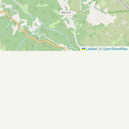
Leaflet
|
©
OpenStreetMap