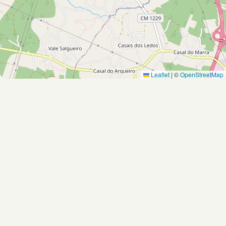
Leaflet
|
©
OpenStreetMap