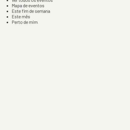
Mapa de eventos
Este fim de semana
Este mês
Perto de mim
Por artista, local e tipo de festa
Por Localização
Todos os distritos
Distrito de Braga
Distrito do Porto
Distrito de Lisboa
Distrito de Faro
Informação
Sobre Nós
Contacto
Privacidade e Condições
Aviso de Cookies
Redes Sociais