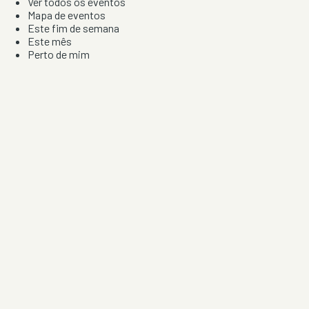
Ver todos os eventos
Mapa de eventos
Este fim de semana
Este mês
Perto de mim
Por artista, local e tipo de festa
Por Localização
Todos os distritos
Distrito de Braga
Distrito do Porto
Distrito de Lisboa
Distrito de Faro
Informação
Sobre Nós
Contacto
Privacidade e Condições
Aviso de Cookies
Redes Sociais