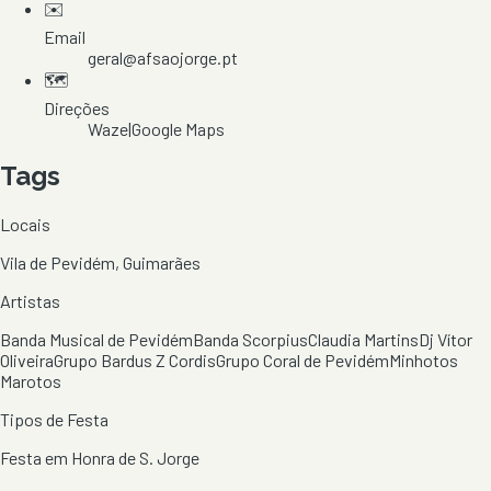
✉️
Email
geral@afsaojorge.pt
🗺️
Direções
Waze
|
Google Maps
Tags
Locais
Vila de Pevidém, Guimarães
Artistas
Banda Musical de Pevidém
Banda Scorpius
Claudia Martins
Dj Vítor
Oliveira
Grupo Bardus Z Cordis
Grupo Coral de Pevidém
Minhotos
Marotos
Tipos de Festa
Festa em Honra de S. Jorge