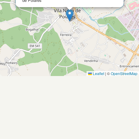
de Poiares
Leaflet
|
©
OpenStreetMap