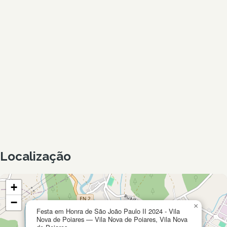
Localização
+
−
×
Festa em Honra de São João Paulo II 2024 - Vila
Nova de Poiares — Vila Nova de Poiares, Vila Nova