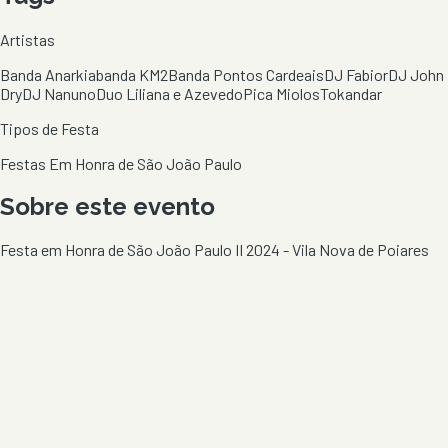
Artistas
Banda Anarkia
banda KM2
Banda Pontos Cardeais
DJ Fabior
DJ John
Dry
DJ Nanuno
Duo Liliana e Azevedo
Pica Miolos
Tokandar
Tipos de Festa
Festas Em Honra de São João Paulo
Sobre este evento
Festa em Honra de São João Paulo II 2024 - Vila Nova de Poiares