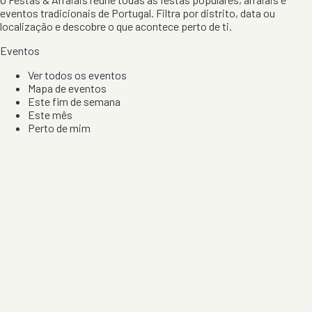
eventos tradicionais de Portugal. Filtra por distrito, data ou
localização e descobre o que acontece perto de ti.
Eventos
Ver todos os eventos
Mapa de eventos
Este fim de semana
Este mês
Perto de mim
Por artista, local e tipo de festa
Por Localização
Todos os distritos
Distrito de Braga
Distrito do Porto
Distrito de Lisboa
Distrito de Faro
Informação
Sobre Nós
Contacto