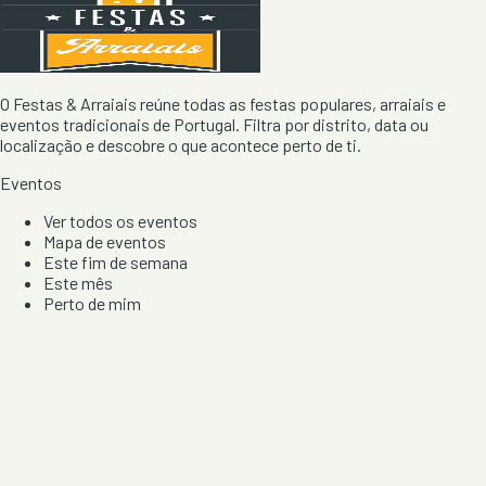
O Festas & Arraiais reúne todas as festas populares, arraiais e
eventos tradicionais de Portugal. Filtra por distrito, data ou
localização e descobre o que acontece perto de ti.
Eventos
Ver todos os eventos
Mapa de eventos
Este fim de semana
Este mês
Perto de mim
Por artista, local e tipo de festa
Por Localização
Todos os distritos
Distrito de Braga
Distrito do Porto
Distrito de Lisboa
Distrito de Faro