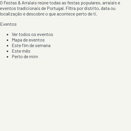
O Festas & Arraiais reúne todas as festas populares, arraiais e
eventos tradicionais de Portugal. Filtra por distrito, data ou
localização e descobre o que acontece perto de ti.
Eventos
Ver todos os eventos
Mapa de eventos
Este fim de semana
Este mês
Perto de mim
Por artista, local e tipo de festa
Por Localização
Todos os distritos
Distrito de Braga
Distrito do Porto
Distrito de Lisboa
Distrito de Faro
Informação
Sobre Nós
Contacto