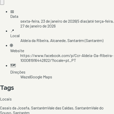
📅
Data
sexta-feira, 23 de janeiro de 2026
(
5
dias)
até
terça-feira,
27 de janeiro de 2026
📍
Local
Aldeia da Ribeira
, Alcanede
, Santarém
(Santarém)
🌐
Website
https://www.facebook.com/p/Ccr-Aldeia-Da-Ribeira-
100081916442822/?locale=pt_PT
🗺️
Direções
Waze
|
Google Maps
Tags
Locais
Casais da Josefa, Santarém
Vale das Caldas, Santarém
Vale do
Soupo, Santarém