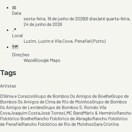
📅
Data
sexta-feira, 19 de junho de 2026
(
6
dias)
até
quarta-feira,
24 de junho de 2026
📍
Local
Luzim
, Luzim e Vila Cova
, Penafiel
(Porto)
🗺️
Direções
Waze
|
Google Maps
Tags
Artistas
D'Alma e Corazon
Grupo de Bombos Os Amigos de Boelhe
Grupo de
Bombos Os Amigos de Cima de Rio de Moinhos
Grupo de Bombos
Os Amigos de Levides
Grupo de Bombos S. Romão Vila
Cova
Joaquim Costa
José Torres
LMC Band
Mário & Hermínio
Rancho
Folclórico Boelhe
Rancho Folclórico de Abragão
Rancho Folclórico
de Penafiel
Rancho Folclórico de Rio de Moinhos
Sara Cristina