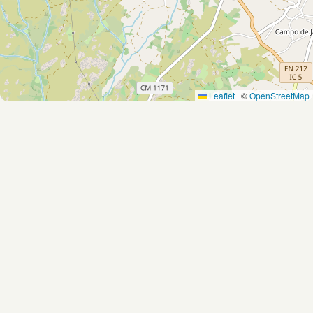
Leaflet
|
©
OpenStreetMap