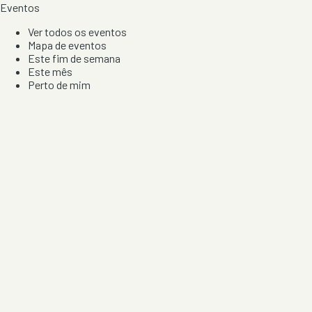
Eventos
Ver todos os eventos
Mapa de eventos
Este fim de semana
Este mês
Perto de mim
Por artista, local e tipo de festa
Por Localização
Todos os distritos
Distrito de Braga
Distrito do Porto
Distrito de Lisboa
Distrito de Faro
Informação
Sobre Nós
Contacto
Privacidade e Condições
Aviso de Cookies