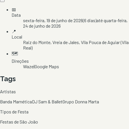
📅
Data
sexta-feira, 19 de junho de 2026
(
6
dias)
até
quarta-feira,
24 de junho de 2026
📍
Local
Raiz do Monte
, Vreia de Jales
, Vila Pouca de Aguiar
(Vila
Real)
🗺️
Direções
Waze
|
Google Maps
Tags
Artistas
Banda Marnética
DJ Sam & Ballet
Grupo Donna Marta
Tipos de Festa
Festas de São João