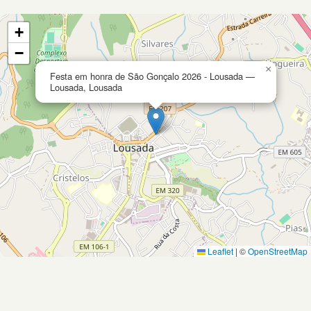
+
−
×
Festa em honra de São Gonçalo 2026 - Lousada —
Lousada, Lousada
Leaflet
|
©
OpenStreetMap