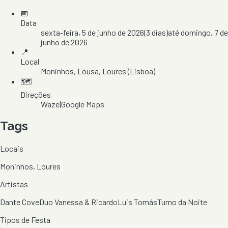
📅
Data
sexta-feira, 5 de junho de 2026
(
3
dias)
até
domingo, 7 de
junho de 2026
📍
Local
Moninhos
, Lousa
, Loures
(Lisboa)
🗺️
Direções
Waze
|
Google Maps
Tags
Locais
Moninhos, Loures
Artistas
Dante Cove
Duo Vanessa & Ricardo
Luis Tomás
Turno da Noite
Tipos de Festa