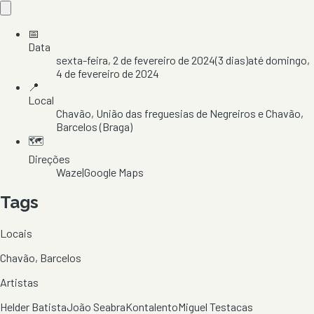
📅
Data
sexta-feira, 2 de fevereiro de 2024
(
3
dias)
até
domingo,
4 de fevereiro de 2024
📍
Local
Chavão
, União das freguesias de Negreiros e Chavão
,
Barcelos
(Braga)
🗺️
Direções
Waze
|
Google Maps
Tags
Locais
Chavão, Barcelos
Artistas
Helder Batista
João Seabra
Kontalento
Miguel Testacas