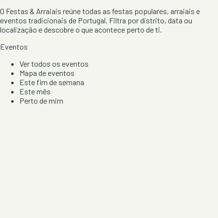
O Festas & Arraiais reúne todas as festas populares, arraiais e
eventos tradicionais de Portugal. Filtra por distrito, data ou
localização e descobre o que acontece perto de ti.
Eventos
Ver todos os eventos
Mapa de eventos
Este fim de semana
Este mês
Perto de mim
Por artista, local e tipo de festa
Por Localização
Todos os distritos
Distrito de Braga
Distrito do Porto
Distrito de Lisboa
Distrito de Faro
Informação
Sobre Nós