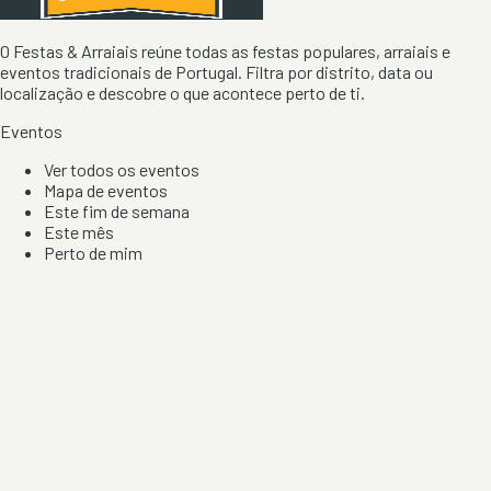
O Festas & Arraiais reúne todas as festas populares, arraiais e
eventos tradicionais de Portugal. Filtra por distrito, data ou
localização e descobre o que acontece perto de ti.
Eventos
Ver todos os eventos
Mapa de eventos
Este fim de semana
Este mês
Perto de mim
Por artista, local e tipo de festa
Por Localização
Todos os distritos
Distrito de Braga
Distrito do Porto
Distrito de Lisboa
Distrito de Faro
Informação