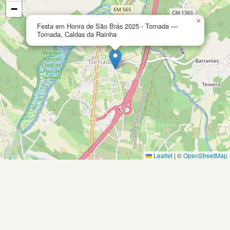
−
×
Festa em Honra de São Brás 2025 - Tornada —
Tornada, Caldas da Rainha
Leaflet
|
©
OpenStreetMap