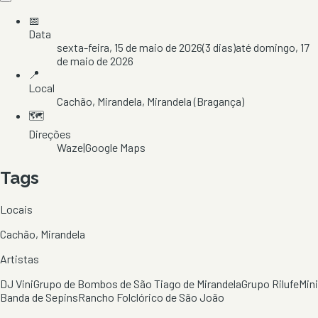
📅
Data
sexta-feira, 15 de maio de 2026
(
3
dias)
até
domingo, 17
de maio de 2026
📍
Local
Cachão
, Mirandela
, Mirandela
(Bragança)
🗺️
Direções
Waze
|
Google Maps
Tags
Locais
Cachão, Mirandela
Artistas
DJ Vini
Grupo de Bombos de São Tiago de Mirandela
Grupo Rilufe
Mini
Banda de Sepins
Rancho Folclórico de São João