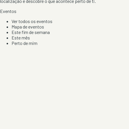
localização e descobre o que acontece perto de ti.
Eventos
Ver todos os eventos
Mapa de eventos
Este fim de semana
Este mês
Perto de mim
Por artista, local e tipo de festa
Por Localização
Todos os distritos
Distrito de Braga
Distrito do Porto
Distrito de Lisboa
Distrito de Faro
Informação
Sobre Nós
Contacto
Privacidade e Condições
Aviso de Cookies