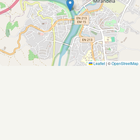
Leaflet
|
©
OpenStreetMap