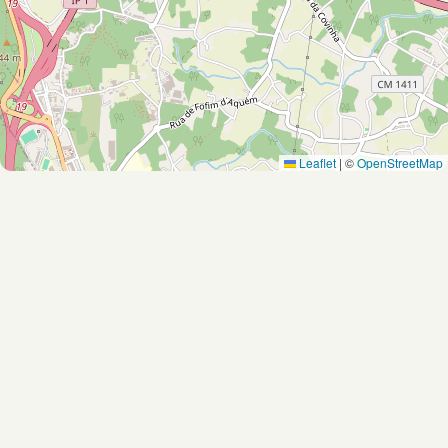
Leaflet
|
©
OpenStreetMap