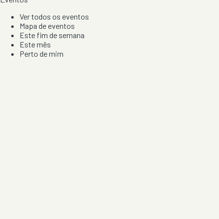
Ver todos os eventos
Mapa de eventos
Este fim de semana
Este mês
Perto de mim
Por artista, local e tipo de festa
Por Localização
Todos os distritos
Distrito de Braga
Distrito do Porto
Distrito de Lisboa
Distrito de Faro
Informação
Sobre Nós
Contacto
Privacidade e Condições
Aviso de Cookies
Redes Sociais