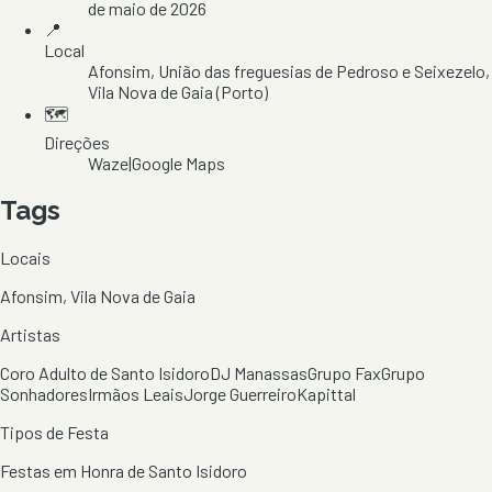
de maio de 2026
📍
Local
Afonsim
, União das freguesias de Pedroso e Seixezelo
,
Vila Nova de Gaia
(Porto)
🗺️
Direções
Waze
|
Google Maps
Tags
Locais
Afonsim, Vila Nova de Gaia
Artistas
Coro Adulto de Santo Isidoro
DJ Manassas
Grupo Fax
Grupo
Sonhadores
Irmãos Leais
Jorge Guerreiro
Kapittal
Tipos de Festa
Festas em Honra de Santo Isidoro