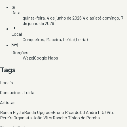
📅
Data
quinta-feira, 4 de junho de 2026
(
4
dias)
até
domingo, 7
de junho de 2026
📍
Local
Conqueiros
, Maceira
, Leiria
(Leiria)
🗺️
Direções
Waze
|
Google Maps
Tags
Locais
Conqueiros, Leiria
Artistas
Banda Elytte
Banda Upgrade
Bruno Ricardo
DJ André L
DJ Vito
Pereira
Organista João Vitor
Rancho Típico de Pombal