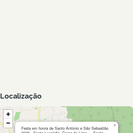
Localização
+
−
×
Festa em honra de Santo António e São Sebastião
2026 - Santa Leocádia, Geraz do Lima — Santa