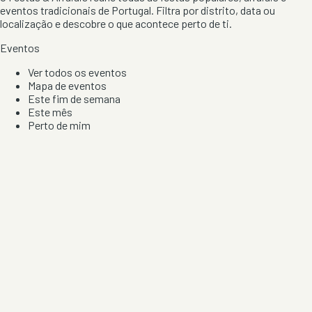
eventos tradicionais de Portugal. Filtra por distrito, data ou
localização e descobre o que acontece perto de ti.
Eventos
Ver todos os eventos
Mapa de eventos
Este fim de semana
Este mês
Perto de mim
Por artista, local e tipo de festa
Por Localização
Todos os distritos
Distrito de Braga
Distrito do Porto
Distrito de Lisboa
Distrito de Faro
Informação
Sobre Nós
Contacto