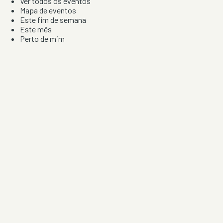
Ver todos os eventos
Mapa de eventos
Este fim de semana
Este mês
Perto de mim
Por artista, local e tipo de festa
Por Localização
Todos os distritos
Distrito de Braga
Distrito do Porto
Distrito de Lisboa
Distrito de Faro
Informação
Sobre Nós
Contacto
Privacidade e Condições
Aviso de Cookies
Redes Sociais