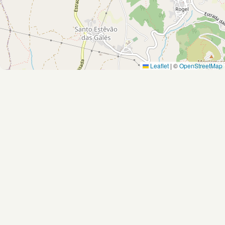
Leaflet
|
©
OpenStreetMap