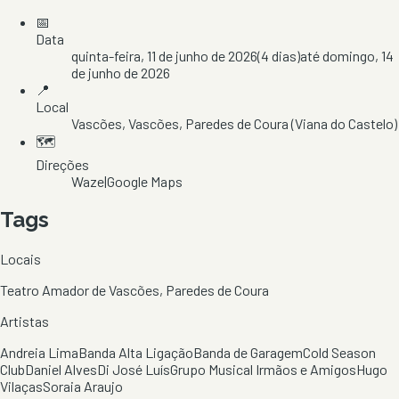
📅
Data
quinta-feira, 11 de junho de 2026
(
4
dias)
até
domingo, 14
de junho de 2026
📍
Local
Vascões
, Vascões
, Paredes de Coura
(Viana do Castelo)
🗺️
Direções
Waze
|
Google Maps
Tags
Locais
Teatro Amador de Vascões, Paredes de Coura
Artistas
Andreia Lima
Banda Alta Ligação
Banda de Garagem
Cold Season
Club
Daniel Alves
Di José Luís
Grupo Musical Irmãos e Amigos
Hugo
Vilaças
Soraia Araujo