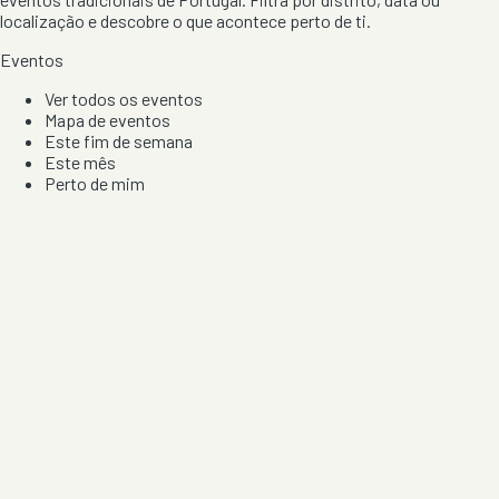
localização e descobre o que acontece perto de ti.
Eventos
Ver todos os eventos
Mapa de eventos
Este fim de semana
Este mês
Perto de mim
Por artista, local e tipo de festa
Por Localização
Todos os distritos
Distrito de Braga
Distrito do Porto
Distrito de Lisboa
Distrito de Faro
Informação
Sobre Nós
Contacto
Privacidade e Condições