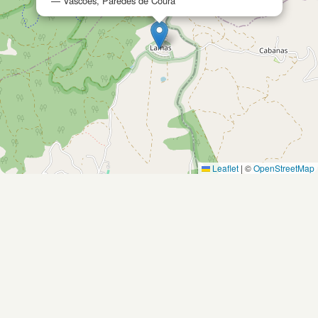
— Vascões, Paredes de Coura
Leaflet
|
©
OpenStreetMap