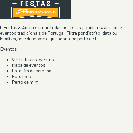
O Festas & Arraiais reúne todas as festas populares, arraiais e
eventos tradicionais de Portugal. Filtra por distrito, data ou
localização e descobre o que acontece perto de ti.
Eventos
Ver todos os eventos
Mapa de eventos
Este fim de semana
Este mês
Perto de mim
Por artista, local e tipo de festa
Por Localização
Todos os distritos
Distrito de Braga
Distrito do Porto
Distrito de Lisboa
Distrito de Faro