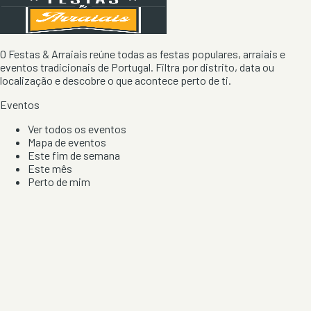
O Festas & Arraiais reúne todas as festas populares, arraiais e
eventos tradicionais de Portugal. Filtra por distrito, data ou
localização e descobre o que acontece perto de ti.
Eventos
Ver todos os eventos
Mapa de eventos
Este fim de semana
Este mês
Perto de mim
Por artista, local e tipo de festa
Por Localização
Todos os distritos
Distrito de Braga
Distrito do Porto
Distrito de Lisboa
Distrito de Faro