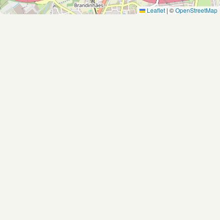
Leaflet
|
©
OpenStreetMap