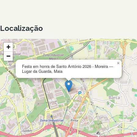
Localização
+
−
×
Festa em honra de Santo António 2026 - Moreira —
Lugar da Guarda, Maia