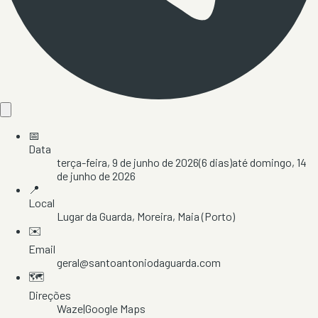
📅
Data
terça-feira, 9 de junho de 2026
(
6
dias)
até
domingo, 14
de junho de 2026
📍
Local
Lugar da Guarda
, Moreira
, Maia
(Porto)
✉️
Email
geral@santoantoniodaguarda.com
🗺️
Direções
Waze
|
Google Maps