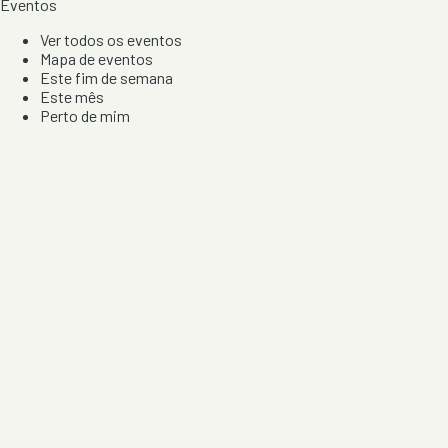
Eventos
Ver todos os eventos
Mapa de eventos
Este fim de semana
Este mês
Perto de mim
Por artista, local e tipo de festa
Por Localização
Todos os distritos
Distrito de Braga
Distrito do Porto
Distrito de Lisboa
Distrito de Faro
Informação
Sobre Nós
Contacto
Privacidade e Condições
Aviso de Cookies
Redes Sociais