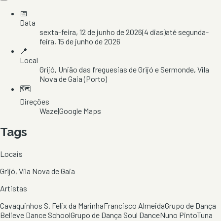
📅
Data
sexta-feira, 12 de junho de 2026
(
4
dias)
até
segunda-
feira, 15 de junho de 2026
📍
Local
Grijó
, União das freguesias de Grijó e Sermonde
, Vila
Nova de Gaia
(Porto)
🗺️
Direções
Waze
|
Google Maps
Tags
Locais
Grijó, Vila Nova de Gaia
Artistas
Cavaquinhos S. Felix da Marinha
Francisco Almeida
Grupo de Dança
Believe Dance School
Grupo de Dança Soul Dance
Nuno Pinto
Tuna