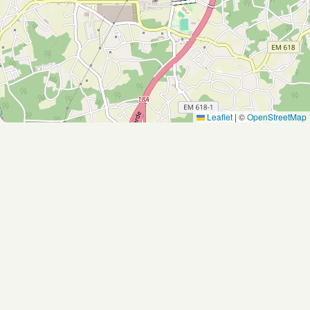
Leaflet
|
©
OpenStreetMap