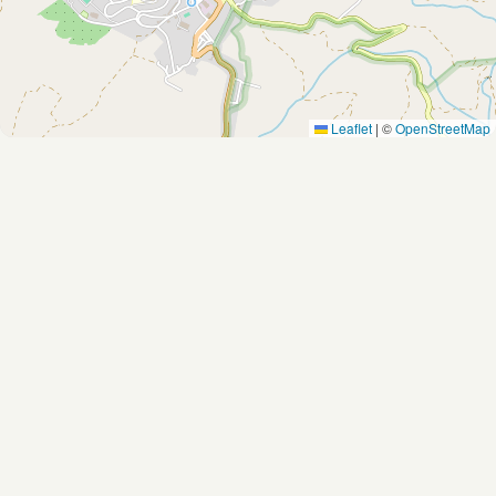
Leaflet
|
©
OpenStreetMap