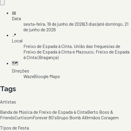
📅
Data
sexta-feira, 19 de junho de 2026
(
3
dias)
até
domingo, 21
de junho de 2026
📍
Local
Freixo de Espada à Cinta
, União das freguesias de
Freixo de Espada à Cinta e Mazouco
, Freixo de Espada
à Cinta
(Bragança)
🗺️
Direções
Waze
|
Google Maps
Tags
Artistas
Banda de Música de Freixo de Espada à Cinta
Berto Boss &
Friends
Curtisom
Forever 80's
Grupo Bomb All
Irmãos Coragem
Tipos de Festa