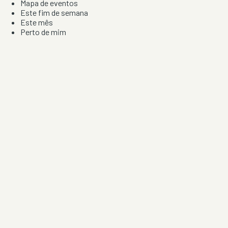
Mapa de eventos
Este fim de semana
Este mês
Perto de mim
Por artista, local e tipo de festa
Por Localização
Todos os distritos
Distrito de Braga
Distrito do Porto
Distrito de Lisboa
Distrito de Faro
Informação
Sobre Nós
Contacto
Privacidade e Condições
Aviso de Cookies
Redes Sociais