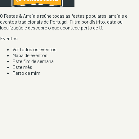
O Festas & Arraiais reúne todas as festas populares, arraiais e
eventos tradicionais de Portugal. Filtra por distrito, data ou
localização e descobre o que acontece perto de ti.
Eventos
Ver todos os eventos
Mapa de eventos
Este fim de semana
Este mês
Perto de mim
Por artista, local e tipo de festa
Por Localização
Todos os distritos
Distrito de Braga
Distrito do Porto
Distrito de Lisboa
Distrito de Faro
Informação