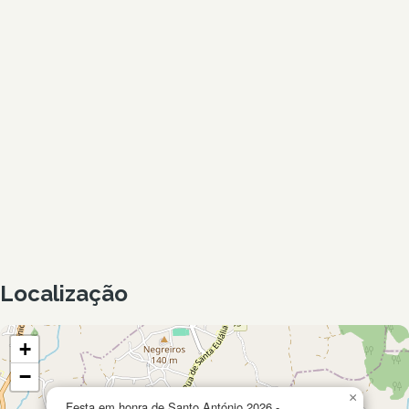
Localização
+
−
×
Festa em honra de Santo António 2026 -