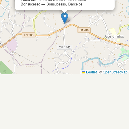
Bonsucesso — Bonsucesso, Barcelos
Leaflet
|
©
OpenStreetMap