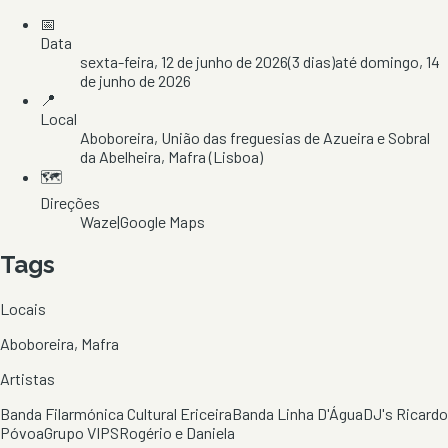
📅
Data
sexta-feira, 12 de junho de 2026
(
3
dias)
até
domingo, 14
de junho de 2026
📍
Local
Aboboreira
, União das freguesias de Azueira e Sobral
da Abelheira
, Mafra
(Lisboa)
🗺️
Direções
Waze
|
Google Maps
Tags
Locais
Aboboreira, Mafra
Artistas
Banda Filarmónica Cultural Ericeira
Banda Linha D'Água
DJ's Ricardo
Póvoa
Grupo VIPS
Rogério e Daniela