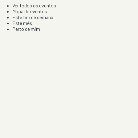
Ver todos os eventos
Mapa de eventos
Este fim de semana
Este mês
Perto de mim
Por artista, local e tipo de festa
Por Localização
Todos os distritos
Distrito de Braga
Distrito do Porto
Distrito de Lisboa
Distrito de Faro
Informação
Sobre Nós
Contacto
Privacidade e Condições
Aviso de Cookies
Redes Sociais