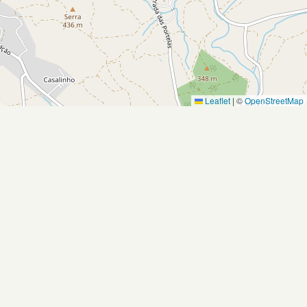
Leaflet
|
©
OpenStreetMap